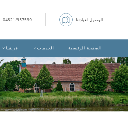
الوصول لعيادتنا
04821/957530
الصفحة الرئيسية
الخدمات
فريقنا