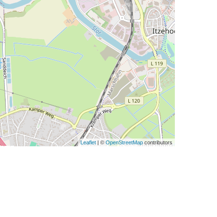
Leaflet
| ©
OpenStreetMap
contributors