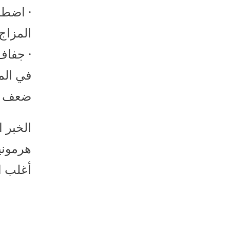
· اضطرا
المزاج
· جفاف 
في المث
ضعف ال
الخبر 
هرمونية
أغلب ا