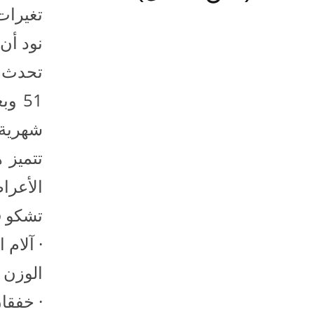
تغيرات
نود أن 
تحدث آ
شهرية 
تتميز 
الأعراض
تشكو قرابة 80 % من النساء من أعر
· آلام
الوزن 
· خفقا