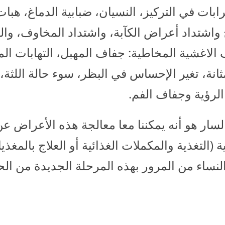
بات في التركيز، النسيان، ضبابية الدماغ، هبات
 واشتداد أعراض الكآبة، واشتداد المخاوف، والق
الاغشية المخاطية: جفاف المهبل، التهابات المثا
انة، تغير الإحساس في البظر، سوء حالة اللثة، 
رؤية وجفاف الفم.
السار هو أنه يمكننا معا معالجة هذه الأعراض عن
 (التغذية والمكملات الغذائية أو العلاج بالمغذ
لنساء من المرور بهذه المرحلة الجديدة من الحي