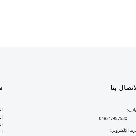
اتصال بنا
س
هاتف
ال
الث
04821/957530
ال
بريد الإلكتروني
ال